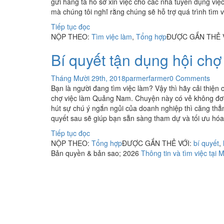
gửi hàng tá hồ sơ xin việc cho các nhà tuyển dụng v
mà chúng tôi nghĩ rằng chúng sẽ hỗ trợ quá trình tìm 
Tiếp tục đọc
NỘP THEO:
Tìm việc làm
,
Tổng hợp
ĐƯỢC GẮN THẺ 
Bí quyết tận dụng hội ch
Tháng Mười 29th, 2018
parmerfarmer
0 Comments
Bạn là người đang tìm việc làm? Vậy thì hãy cải thiện 
chợ việc làm Quảng Nam. Chuyện này có vẻ không đơn
hút sự chú ý ngắn ngủi của doanh nghiệp thì căng th
quyết sau sẽ giúp bạn sẵn sàng tham dự và tối ưu hóa
Tiếp tục đọc
NỘP THEO:
Tổng hợp
ĐƯỢC GẮN THẺ VỚI:
bí quyết
,
Bản quyền & bản sao; 2026
Thông tin và tìm việc tại 