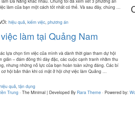
iệc làm Đà Nẵng khác nhau. Chúng tôi đã xem xét 3 phương án
việc làm của bạn một cách tốt nhất có thể. Và sau đây, chúng …
VỚI:
hiệu quả
,
kiếm việc
,
phương án
ợ việc làm tại Quảng Nam
các lựa chọn tìm việc của mình và dành thời gian tham dự hội
 giản – đám đông thì dày đặc, các cuộc cạnh tranh nhằm thu
ẳng, nhưng những nỗ lực của bạn hoàn toàn xứng đáng. Các bí
 cơ hội bản thân khi có mặt ở hội chợ việc làm Quảng …
hiệu quả
,
tận dụng
Miền Trung
· The Minimal | Developed By
Rara Theme
· Powered by:
Wo